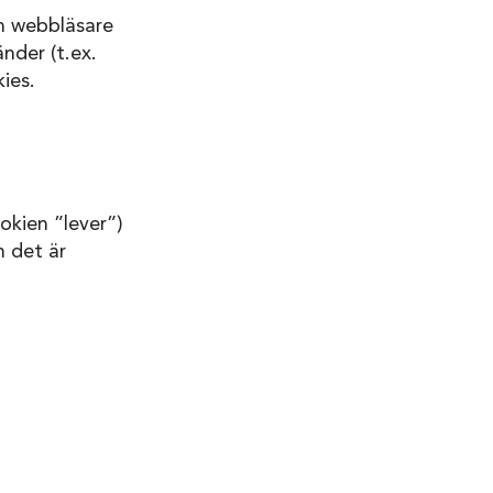
in webbläsare
nder (t.ex.
kies.
okien ”lever”)
 det är