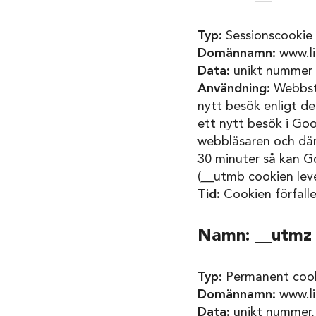
Typ:
Sessionscookie 
Domännamn:
www.li
Data:
unikt nummer
Användning:
Webbsta
nytt besök enligt de
ett nytt besök i Go
webbläsaren och där
30 minuter så kan Go
(__utmb cookien lev
Tid:
Cookien förfalle
Namn: __utmz
Typ:
Permanent cooki
Domännamn:
www.li
Data:
unikt nummer, t