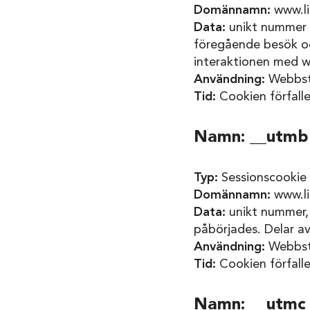
Domännamn:
www.li
Data:
unikt nummer s
föregående besök oc
interaktionen med we
Användning:
Webbsta
Tid:
Cookien förfalle
Namn: __utmb
Typ:
Sessionscookie 
Domännamn:
www.li
Data:
unikt nummer, 
påbörjades. Delar av
Användning:
Webbsta
Tid:
Cookien förfalle
Namn: __utmc