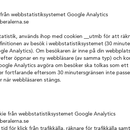
från webbstatistiksystemet Google Analytics
beralerna.se
tistik, används ihop med cookien __utmb för att räkn
finitionen av besök i webbstatistiksystemet (30 minuter
ogle Analytics). Om besökaren är inne på din webbplat
efter öppnar en ny webbläsare (av samma typ) och ko
ogle Analytics avgöra om besöker ska tolkas som ett n
er fortfarande eftersom 30 minutersgränsen inte passe
r när webbläsaren stängs.
e från webbstatistiksystemet Google Analytics
beralerna.se
id för klick från trafikkälla, räknare för trafikkälla s