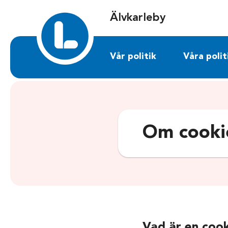
Sök på alvkarleby.liberalerna.se
Älvkarleby
Vår politik
Våra polit
Om cooki
Vad är en coo