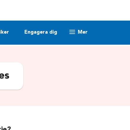
iker
Engagera dig
Mer
es
kie?