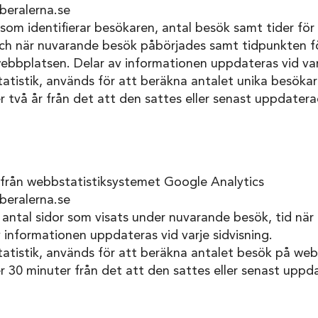
beralerna.se
om identifierar besökaren, antal besök samt tider för 
h när nuvarande besök påbörjades samt tidpunkten fö
bbplatsen. Delar av informationen uppdateras vid varj
tistik, används för att beräkna antalet unika besökare
r två år från det att den sattes eller senast uppdatera
från webbstatistiksystemet Google Analytics
beralerna.se
antal sidor som visats under nuvarande besök, tid nä
 informationen uppdateras vid varje sidvisning.
tistik, används för att beräkna antalet besök på web
r 30 minuter från det att den sattes eller senast uppd