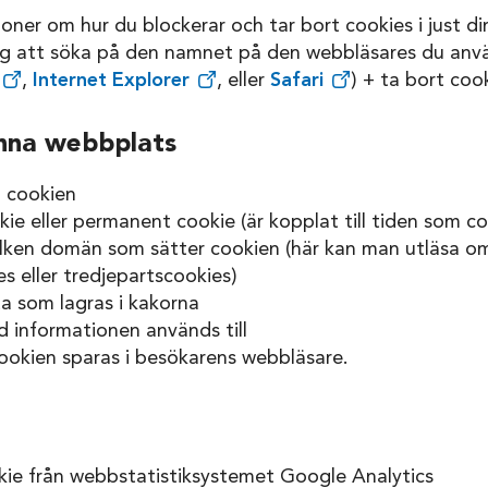
tioner om hur du blockerar och tar bort cookies i just d
g att söka på den namnet på den webbläsares du anvä
,
Internet Explorer
, eller
Safari
) + ta bort coo
nna webbplats
 cookien
ie eller permanent cookie (är kopplat till tiden som co
ilken domän som sätter cookien (här kan man utläsa om
s eller tredjepartscookies)
ta som lagras i kakorna
d informationen används till
ookien sparas i besökarens webbläsare.
e från webbstatistiksystemet Google Analytics