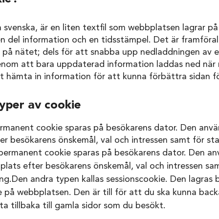
å svenska, är en liten textfil som webbplatsen lagrar p
 en del information och en tidsstämpel. Det är framföra
på nätet; dels för att snabba upp nedladdningen av en 
nom att bara uppdaterad information laddas ned när 
tt hämta in information för att kunna förbättra sidan f
typer av cookie
ermanent cookie sparas på besökarens dator. Den anvä
r besökarens önskemål, val och intressen samt för stat
 permanent cookie sparas på besökarens dator. Den an
lats efter besökarens önskemål, val och intressen sam
ng.
Den andra typen kallas sessionscookie. Den lagras 
 på webbplatsen. Den är till för att du ska kunna bac
tta tillbaka till gamla sidor som du besökt.