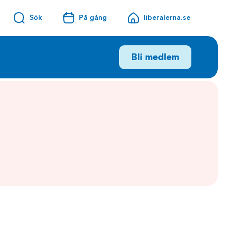
Sök
På gång
liberalerna.se
Bli medlem