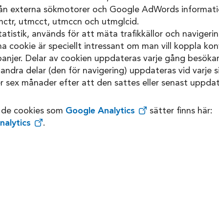
 från externa sökmotorer och Google AdWords informat
ctr, utmcct, utmccn och utmglcid.
tistik, används för att mäta trafikkällor och navigeri
 cookie är speciellt intressant om man vill koppla konve
panjer. Delar av cookien uppdateras varje gång besöka
 andra delar (den för navigering) uppdateras vid varje s
r sex månader efter att den sattes eller senast uppda
 de cookies som
Google Analytics
sätter finns här:
nalytics
.