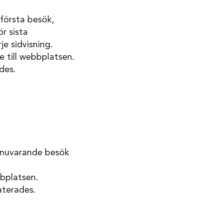
första besök,
r sista
e sidvisning.
 till webbplatsen.
des.
r nuvarande besök
bplatsen.
aterades.