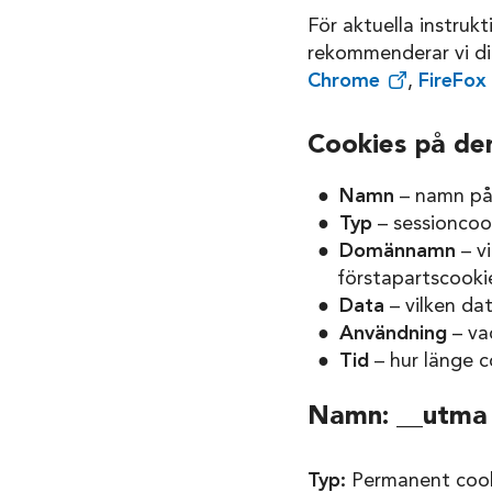
För aktuella instruk
rekommenderar vi di
Chrome
,
FireFox
Cookies på de
Namn
– namn på
Typ
– sessioncook
Domännamn
– v
förstapartscookie
Data
– vilken da
Användning
– va
Tid
– hur länge c
Namn: __utma
Typ:
Permanent cooki