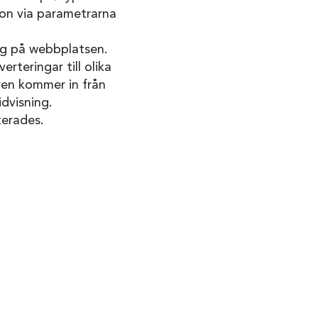
ion via parametrarna
ng på webbplatsen.
rteringar till olika
ren kommer in från
idvisning.
terades.