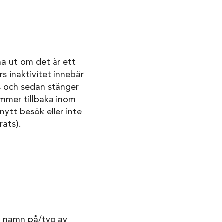
a ut om det är ett
s inaktivitet innebär
s och sedan stänger
mmer tillbaka inom
ytt besök eller inte
rats).
amt namn på/typ av