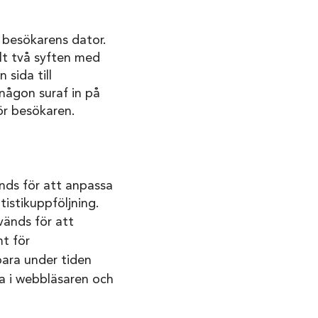
å besökarens dator.
llt två syften med
sida till
någon suraf in på
ör besökaren.
nds för att anpassa
istikuppföljning.
vänds för att
t för
bara under tiden
ka i webbläsaren och