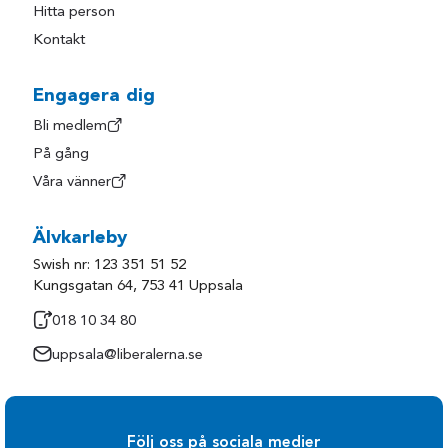
Hitta person
Kontakt
Engagera dig
Bli medlem
På gång
Våra vänner
Älvkarleby
Swish nr: 123 351 51 52
Kungsgatan 64, 753 41 Uppsala
018 10 34 80
uppsala@liberalerna.se
Följ oss på sociala medier