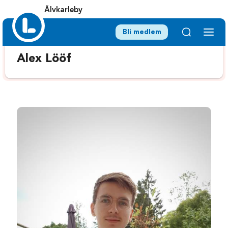
Älvkarleby
Bli medlem
Alex Lööf